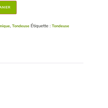
ANIER
,
Étiquette :
mique
Tondeuse
Tondeuse