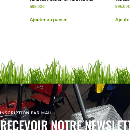
599,00
€
995,00
€
Ajouter au panier
Ajoute
INSCRIPTION PAR MAIL
RECEVOIR NOTRE NEWSLET