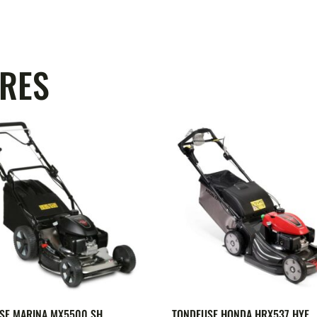
IRES
SE MARINA MX5500 SH
TONDEUSE HONDA HRX537 HYE