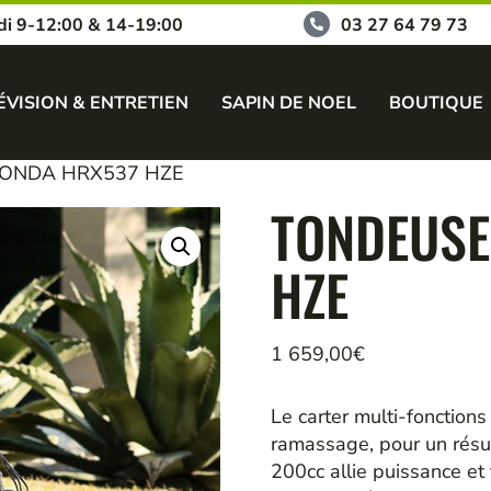
di 9-12:00 & 14-19:00
03 27 64 79 73
ÉVISION & ENTRETIEN
SAPIN DE NOEL
BOUTIQUE
HONDA HRX537 HZE
TONDEUSE
HZE
1 659,00
€
Le carter multi-fonction
ramassage, pour un résu
200cc allie puissance et 