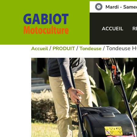
Mardi - Same
ACCUEIL
R
/
/
/ Tondeuse 
Accueil
PRODUIT
Tondeuse