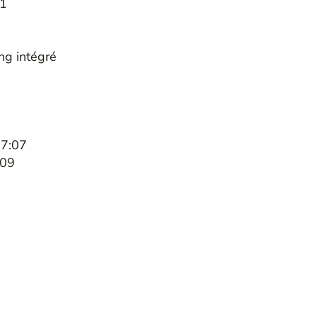
61
ng intégré
07:07
:09