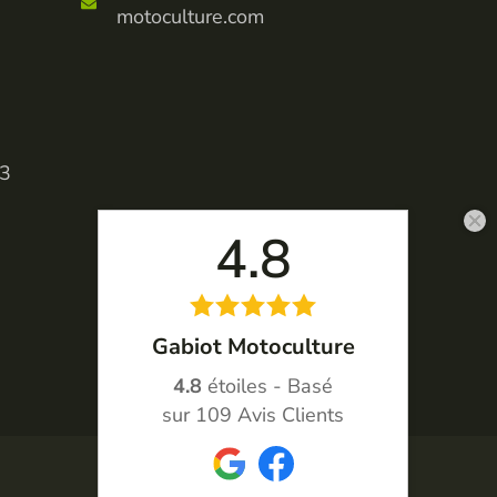
motoculture.com
23
4.8
Gabiot Motoculture
4.8
étoiles - Basé
sur
109
Avis Clients